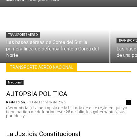
TRANSPORTE AEREO
TRANSPORT
Las bases aéreas de Corea del Sur: la
primera línea de defensa frente a Corea del
Las base
Norte
de una po
TRANSPORTE AEREO NACIONAL
Nacional
AUTOPSIA POLITICA
Redacción
-
23 de febrero de 2026
0
(Aeronoticias): La necropsia de la historia de este régimen que ya
tiene partida de defunción este 28 de Julio, los gobernantes, sus
partidos y...
La Justicia Constitucional