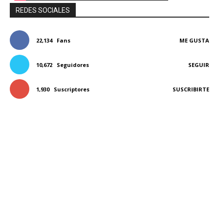
REDES SOCIALES
22,134
Fans
ME GUSTA
10,672
Seguidores
SEGUIR
1,930
Suscriptores
SUSCRIBIRTE