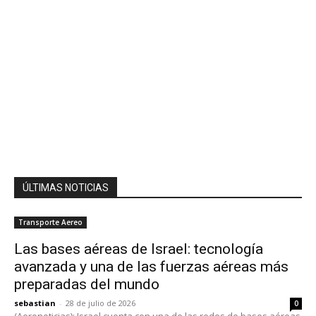
ÚLTIMAS NOTICIAS
Transporte Aereo
Las bases aéreas de Israel: tecnología
avanzada y una de las fuerzas aéreas más
preparadas del mundo
sebastian
-
28 de julio de 2026
0
(Aeronoticias): Israel cuenta con una de las redes de bases aéreas