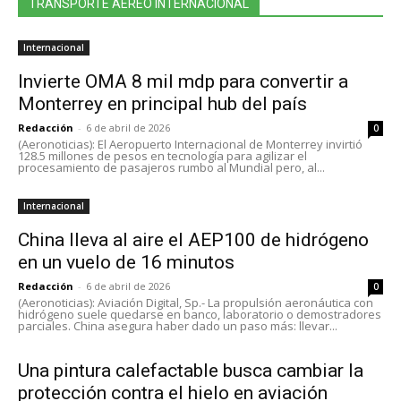
TRANSPORTE AEREO INTERNACIONAL
Internacional
Invierte OMA 8 mil mdp para convertir a
Monterrey en principal hub del país
Redacción
-
6 de abril de 2026
0
(Aeronoticias): El Aeropuerto Internacional de Monterrey invirtió
128.5 millones de pesos en tecnología para agilizar el
procesamiento de pasajeros rumbo al Mundial pero, al...
Internacional
China lleva al aire el AEP100 de hidrógeno
en un vuelo de 16 minutos
Redacción
-
6 de abril de 2026
0
(Aeronoticias): Aviación Digital, Sp.- La propulsión aeronáutica con
hidrógeno suele quedarse en banco, laboratorio o demostradores
parciales. China asegura haber dado un paso más: llevar...
Una pintura calefactable busca cambiar la
protección contra el hielo en aviación